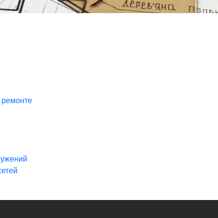
и ремонте
и
ружений
сетей